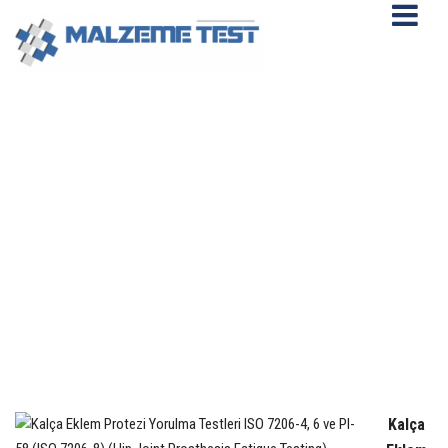
Kalça Eklem Protezi Yorulma
Testleri ISO 7206-4, 6 ve PI-58
(ISO 7206-8) (Hip Joint Prosthesis
Fatigue Testing)
Kalça