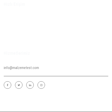
Hızlı Erişim
ANA SAYFA
Kurumsal
Test Standartları
İLETİŞİM
Hizmetlerimiz
info@malzemetest.com