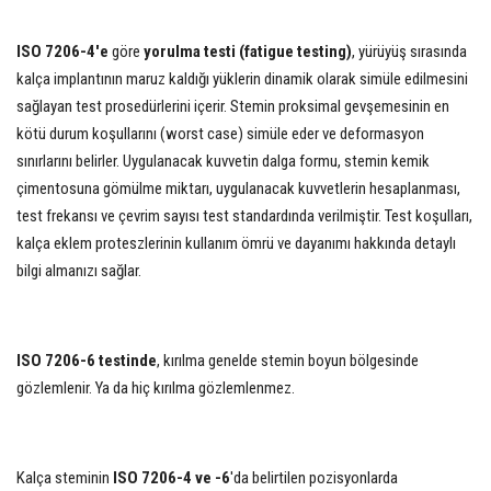
ISO 7206-4'e
göre
yorulma testi (fatigue testing)
, yürüyüş sırasında
kalça implantının maruz kaldığı yüklerin dinamik olarak simüle edilmesini
sağlayan test prosedürlerini içerir. Stemin proksimal gevşemesinin en
kötü durum koşullarını (worst case) simüle eder ve deformasyon
sınırlarını belirler. Uygulanacak kuvvetin dalga formu, stemin kemik
çimentosuna gömülme miktarı, uygulanacak kuvvetlerin hesaplanması,
test frekansı ve çevrim sayısı test standardında verilmiştir. Test koşulları,
kalça eklem proteszlerinin kullanım ömrü ve dayanımı hakkında detaylı
bilgi almanızı sağlar.
ISO 7206-6 testinde
, kırılma genelde stemin boyun bölgesinde
gözlemlenir. Ya da hiç kırılma gözlemlenmez.
Kalça steminin
ISO 7206-4 ve -6
'da belirtilen pozisyonlarda